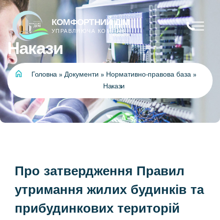
Накази
Головна
»
Документи
»
Нормативно-правова база
»
Накази
Про затвердження Правил
утримання жилих будинків та
прибудинкових територій