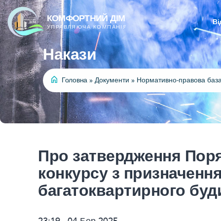
Ві
Накази
Головна
»
Документи
»
Нормативно-правова баз
Про затвердження Пор
конкурсу з призначенн
багатоквартирного буд