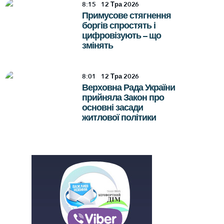
8:15
12
Тра 2026
Примусове стягнення
боргів спростять і
цифровізують – що
змінять
8:01
12
Тра 2026
Верховна Рада України
прийняла Закон про
основні засади
житлової політики