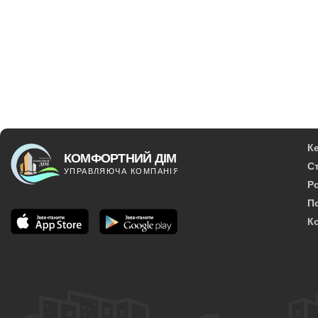
К
С
Р
П
К