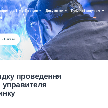
дкриті дані
Про нас
Документи
Публічні закупівлі
а
»
Накази
ядку проведення
я управителя
инку